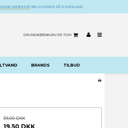
DANSK WEBSHOP
BELIGGENDE PÅ DJURSLAND
DIN INDKØBSKURV ER TOM
LTVAND
BRANDS
TILBUD
39,00 DKK
19,50 DKK