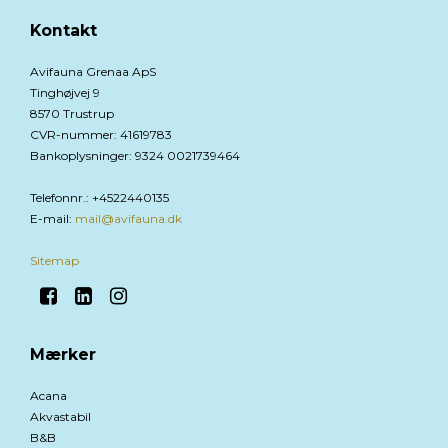
Kontakt
Avifauna Grenaa ApS
Tinghøjvej 9
8570 Trustrup
CVR-nummer
:
41619783
Bankoplysninger
:
9324 0021739464
Telefonnr.
:
+4522440135
E-mail
:
mail@avifauna.dk
Sitemap
Mærker
Acana
Akvastabil
B&B