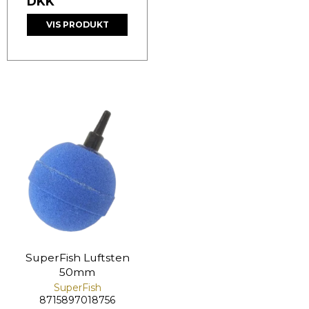
DKK
VIS PRODUKT
SuperFish Luftsten
50mm
SuperFish
8715897018756