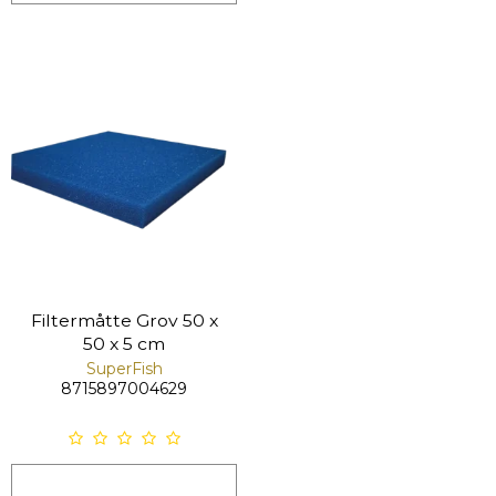
Filtermåtte Grov 50 x
50 x 5 cm
SuperFish
8715897004629