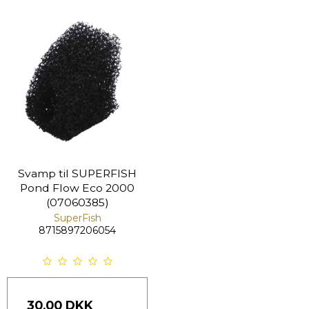
Svamp til SUPERFISH
Pond Flow Eco 2000
(07060385)
SuperFish
8715897206054
30,00 DKK