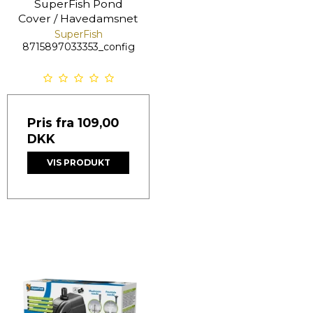
SuperFish Pond
Cover / Havedamsnet
SuperFish
8715897033353_config
Pris fra
109,00
DKK
VIS PRODUKT