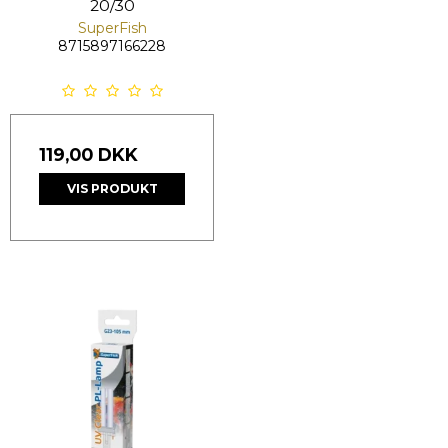
20/30
SuperFish
8715897166228
119,00 DKK
VIS PRODUKT