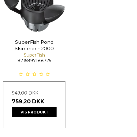
SuperFish Pond
Skimmer - 2000
SuperFish
8715897188725
949,00 DKK
759,20 DKK
VIS PRODUKT