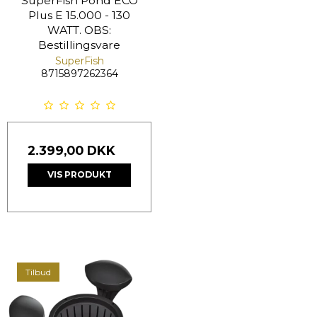
SuperFish Pond ECO
Plus E 15.000 - 130
WATT. OBS:
Bestillingsvare
SuperFish
8715897262364
2.399,00 DKK
VIS PRODUKT
Tilbud