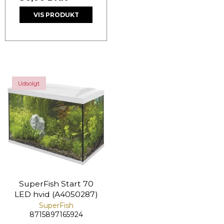
VIS PRODUKT
Udsolgt
SuperFish Start 70
LED hvid (A4050287)
SuperFish
8715897165924