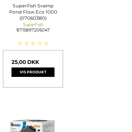
SuperFish Svamp
Pond Flow Eco 1000
(07060380)
SuperFish
8715897206047
25,00 DKK
VIS PRODUKT