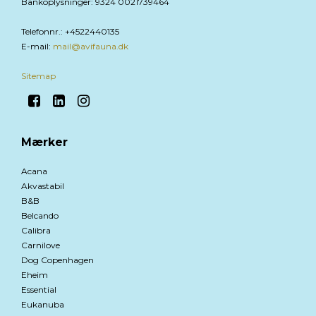
Bankoplysninger
:
9324 0021739464
Telefonnr.
:
+4522440135
E-mail
:
mail@avifauna.dk
Sitemap
Mærker
Acana
Akvastabil
B&B
Belcando
Calibra
Carnilove
Dog Copenhagen
Eheim
Essential
Eukanuba