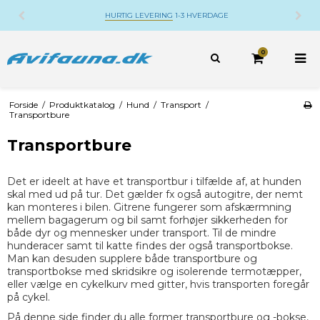
HURTIG LEVERING
1-3 HVERDAGE
0
Forside
/
Produktkatalog
/
Hund
/
Transport
/
Transportbure
Transportbure
Det er ideelt at have et transportbur i tilfælde af, at hunden
skal med ud på tur. Det gælder fx også autogitre, der nemt
kan monteres i bilen. Gitrene fungerer som afskærmning
mellem bagagerum og bil samt forhøjer sikkerheden for
både dyr og mennesker under transport. Til de mindre
hunderacer samt til katte findes der også transportbokse.
Man kan desuden supplere både transportbure og
transportbokse med skridsikre og isolerende termotæpper,
eller vælge en cykelkurv med gitter, hvis transporten foregår
på cykel.
På denne side finder du alle former transportbure og -bokse,