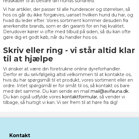
redskaber til at bevare din hunds sundhed.
Vi har artikler, der passer til alle hunderacer og størrelser, så
hos os går du ikke forgæves, uanset hvilken hund du har, og
hvad du leder efter. Vores sortiment kommer desuden fra
anerkendte brands, som er din garanti for en høj kvalitet.
Derudover kører vi ofte med tilbud på siden, så du kan ofte
gøre dig et godt køb, når du handler hos os.
Skriv eller ring - vi står altid klar
til at hjælpe
Vi ønsker at være din foretrukne online dyreforhandler.
Derfor er du selvfølgelig altid velkommen til at kontakte os,
hvis du har spørgsmål til et produkt, vores sortiment eller en
ordre. Intet spørgsmål er for småt til os, så kontakt os bare
med det samme. Du kan sende en mail
mail@avifauna.dk
.
Du kan også udfylde vores
kontaktformular
, så vender vi
tilbage, så hurtigt vi kan. Vi ser frem til at høre fra dig!
Kontakt