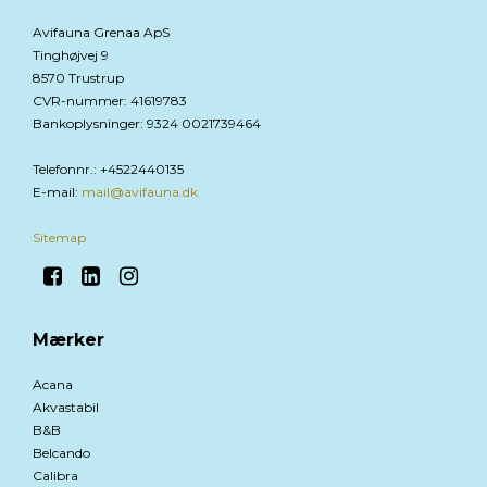
Avifauna Grenaa ApS
Tinghøjvej 9
8570 Trustrup
CVR-nummer
:
41619783
Bankoplysninger
:
9324 0021739464
Telefonnr.
:
+4522440135
E-mail
:
mail@avifauna.dk
Sitemap
Mærker
Acana
Akvastabil
B&B
Belcando
Calibra