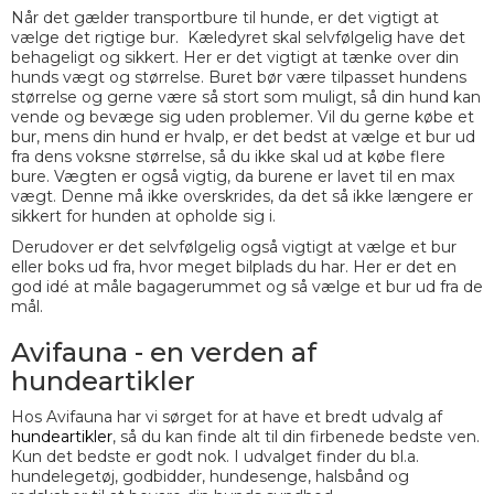
Når det gælder transportbure til hunde, er det vigtigt at
vælge det rigtige bur. Kæledyret skal selvfølgelig have det
behageligt og sikkert. Her er det vigtigt at tænke over din
hunds vægt og størrelse. Buret bør være tilpasset hundens
størrelse og gerne være så stort som muligt, så din hund kan
vende og bevæge sig uden problemer. Vil du gerne købe et
bur, mens din hund er hvalp, er det bedst at vælge et bur ud
fra dens voksne størrelse, så du ikke skal ud at købe flere
bure. Vægten er også vigtig, da burene er lavet til en max
vægt. Denne må ikke overskrides, da det så ikke længere er
sikkert for hunden at opholde sig i.
Derudover er det selvfølgelig også vigtigt at vælge et bur
eller boks ud fra, hvor meget bilplads du har. Her er det en
god idé at måle bagagerummet og så vælge et bur ud fra de
mål.
Avifauna - en verden af
hundeartikler
Hos Avifauna har vi sørget for at have et bredt udvalg af
hundeartikler
, så du kan finde alt til din firbenede bedste ven.
Kun det bedste er godt nok. I udvalget finder du bl.a.
hundelegetøj, godbidder, hundesenge, halsbånd og