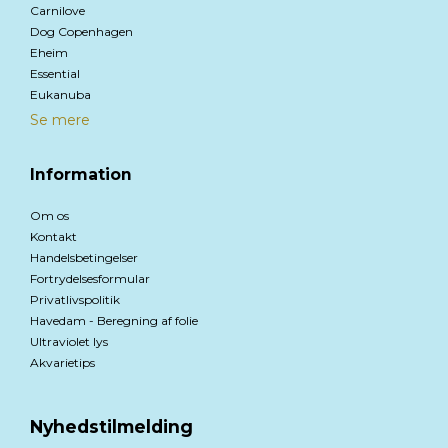
Carnilove
Dog Copenhagen
Eheim
Essential
Eukanuba
Se mere
Information
Om os
Kontakt
Handelsbetingelser
Fortrydelsesformular
Privatlivspolitik
Havedam - Beregning af folie
Ultraviolet lys
Akvarietips
Nyhedstilmelding