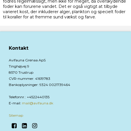
fodres regelmæssigt, men ikke for meget, da overskydende
foder kan forurene vandet. Det er også vigtigt at tilbyde
varieret kost, der inkluderer alger, plankton og specielt foder
til koraller for at fremme sund vækst og farve.
Kontakt
Avifauna Grenaa ApS
Tinghøjvej 9
8570 Trustrup
CVR-nummer
:
41619783
Bankoplysninger
:
9324 0021739464
Telefonnr.
:
+4522440135
E-mail
:
mail@avifauna.dk
Sitemap