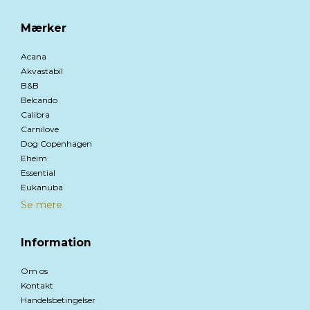
Mærker
Acana
Akvastabil
B&B
Belcando
Calibra
Carnilove
Dog Copenhagen
Eheim
Essential
Eukanuba
Se mere
Information
Om os
Kontakt
Handelsbetingelser