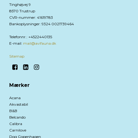
Tinghøjvej 9
8570 Trustrup
CVR-nummer
:
41619783
Bankoplysninger
:
9324 0021739464
Telefonnr.
:
+4522440135
E-mail
:
mail@avifauna.dk
Sitemap
Mærker
Acana
Akvastabil
B&B
Belcando
Calibra
Carnilove
Dog Copenhagen