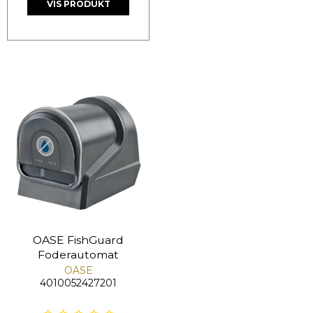
VIS PRODUKT
OASE FishGuard
Foderautomat
OASE
4010052427201