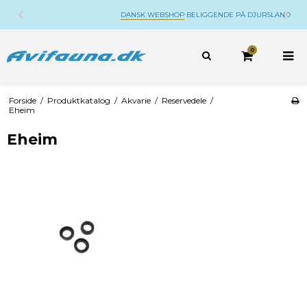
DANSK WEBSHOP
BELIGGENDE PÅ DJURSLAND
0
Forside
/
Produktkatalog
/
Akvarie
/
Reservedele
/
Eheim
Eheim