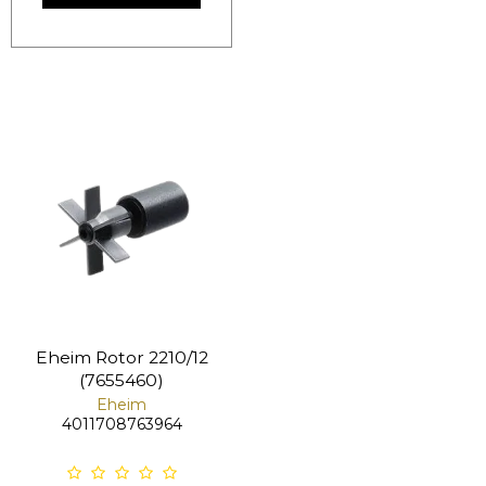
Eheim Rotor 2210/12
(7655460)
Eheim
4011708763964