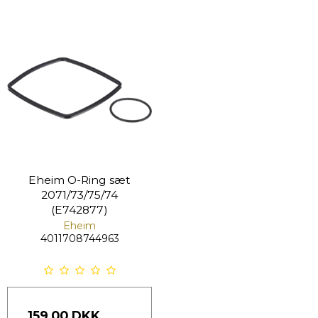
Eheim O-Ring sæt
2071/73/75/74
(E742877)
Eheim
4011708744963
159,00 DKK