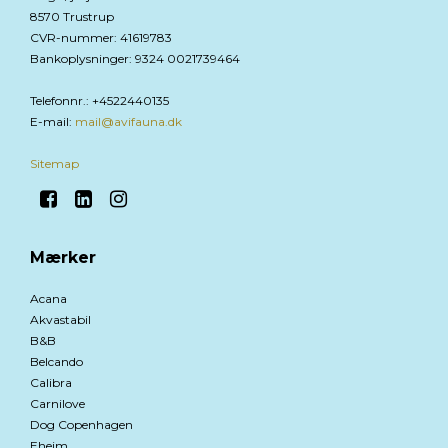
8570 Trustrup
CVR-nummer
:
41619783
Bankoplysninger
:
9324 0021739464
Telefonnr.
:
+4522440135
E-mail
:
mail@avifauna.dk
Sitemap
Mærker
Acana
Akvastabil
B&B
Belcando
Calibra
Carnilove
Dog Copenhagen
Eheim