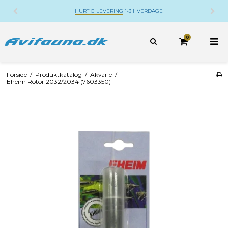
HURTIG LEVERING
1-3 HVERDAGE
0
Forside
/
Produktkatalog
/
Akvarie
/
Eheim Rotor 2032/2034 (7603350)