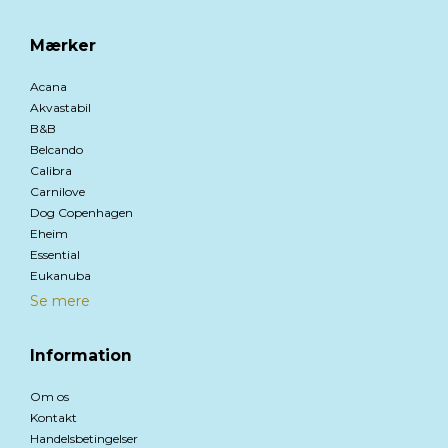
Mærker
Acana
Akvastabil
B&B
Belcando
Calibra
Carnilove
Dog Copenhagen
Eheim
Essential
Eukanuba
Se mere
Information
Om os
Kontakt
Handelsbetingelser