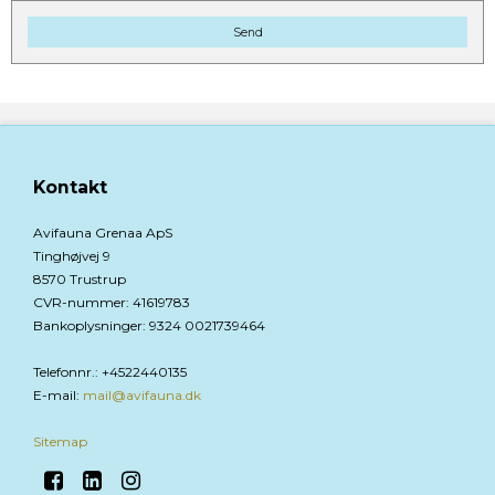
Send
Kontakt
Avifauna Grenaa ApS
Tinghøjvej 9
8570 Trustrup
CVR-nummer
:
41619783
Bankoplysninger
:
9324 0021739464
Telefonnr.
:
+4522440135
E-mail
:
mail@avifauna.dk
Sitemap