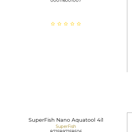
000116001007
SuperFish Nano Aquatool 4i1
SuperFish
8715897158506