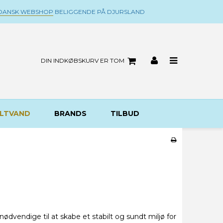
DANSK WEBSHOP
BELIGGENDE PÅ DJURSLAND
DIN INDKØBSKURV ER TOM
LTVAND
BRANDS
TILBUD
nødvendige til at skabe et stabilt og sundt miljø for