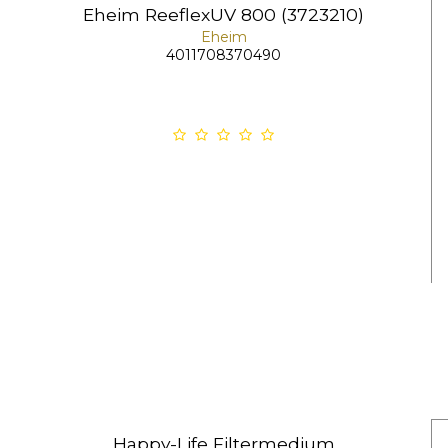
Eheim ReeflexUV 800 (3723210)
Eheim
4011708370490
Happy-Life Filtermedium