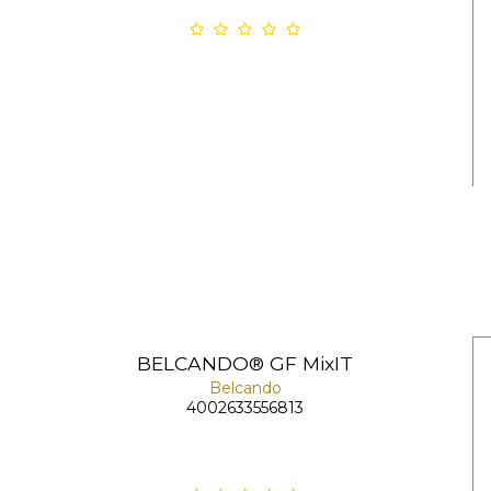
BELCANDO® GF MixIT
Belcando
4002633556813