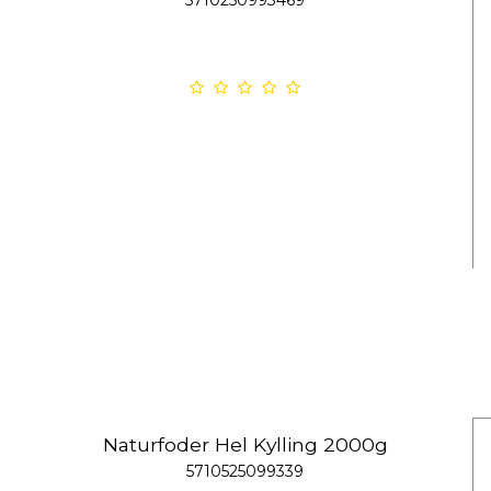
5710250993469
Naturfoder Hel Kylling 2000g
5710525099339