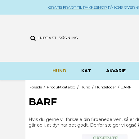
GRATIS FRAGT TIL PAKKESHOP
PÅ KØB OVER 49
HUND
KAT
AKVARIE
Forside
/
Produktkatalog
/
Hund
/
Hundefoder
/
BARF
BARF
Hvis du gerne vil forkæle din firbenede ven, så er 
går op i, at dyr har det godt. Derfor sælger vi og