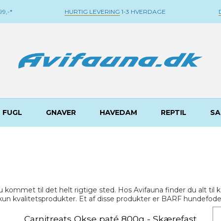
9,-*
HURTIG LEVERING
1-3 HVERDAGE
FUGL
GNAVER
HAVEDAM
REPTIL
SA
du kommet til det helt rigtige sted. Hos Avifauna finder du alt t
så kun kvalitetsprodukter. Et af disse produkter er BARF hundefo
Carnitreats Okse paté 800g - Skærefast