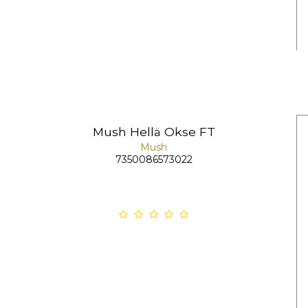
Mush Hellä Okse FT
Mush
7350086573022