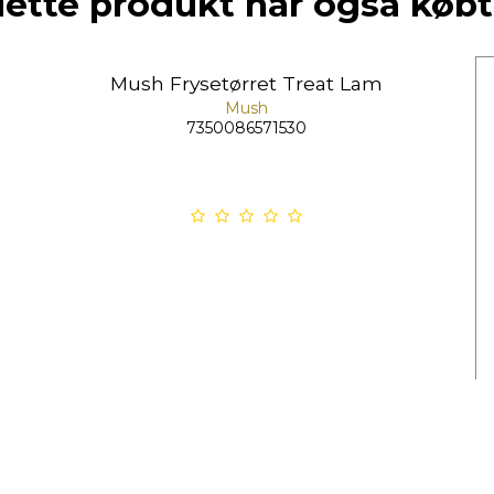
dette produkt har også købt
Mush Frysetørret Treat Lam
Mush
7350086571530