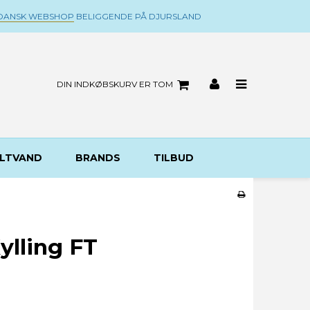
DANSK WEBSHOP
BELIGGENDE PÅ DJURSLAND
DIN INDKØBSKURV ER TOM
LTVAND
BRANDS
TILBUD
ylling FT