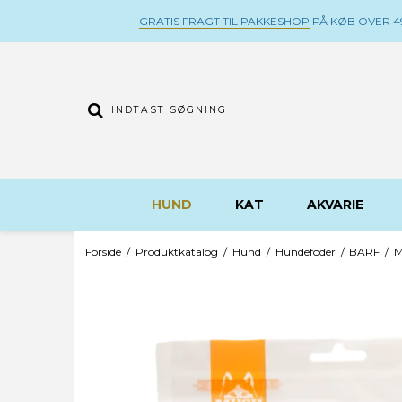
GRATIS FRAGT TIL PAKKESHOP
PÅ KØB OVER 49
HUND
KAT
AKVARIE
Forside
/
Produktkatalog
/
Hund
/
Hundefoder
/
BARF
/
M