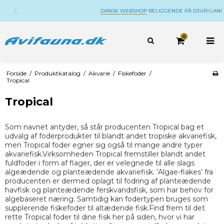
DANSK WEBSHOP
BELIGGENDE PÅ DJURSLAND
0
Forside
/
Produktkatalog
/
Akvarie
/
Fiskefoder
/
Tropical
Tropical
Som navnet antyder, så står producenten Tropical bag et
udvalg af foderprodukter til blandt andet tropiske akvariefisk,
men Tropical foder egner sig også til mange andre typer
akvariefisk.Virksomheden Tropical fremstiller blandt andet
fuldfoder i form af flager, der er velegnede til alle slags
algeædende og planteædende akvariefisk. ’Algae-flakes’ fra
producenten er dermed oplagt til fodring af planteædende
havfisk og planteædende ferskvandsfisk, som har behov for
algebaseret næring. Samtidig kan fodertypen bruges som
supplerende fiskefoder til altædende fisk.Find frem til det
rette Tropical foder til dine fisk her på siden, hvor vi har