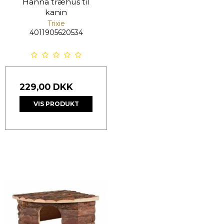
Hanna træhus til
kanin
Trixie
4011905620534
229,00 DKK
VIS PRODUKT