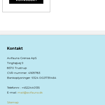
Kontakt
Avifauna Grenaa ApS
Tinghøjvej 9
8570 Trustrup
CVR-nummer
:
41619783
Bankoplysninger
:
9324 0021739464
Telefonnr.
:
+4522440135
E-mail
:
mail@avifauna.dk
Sitemap