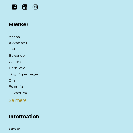
Mærker
Acana
Akvastabil
B&B
Belcando
Calibra
Carnilove
Dog Copenhagen
Eheim
Essential
Eukanuba
Se mere
Information
Om os