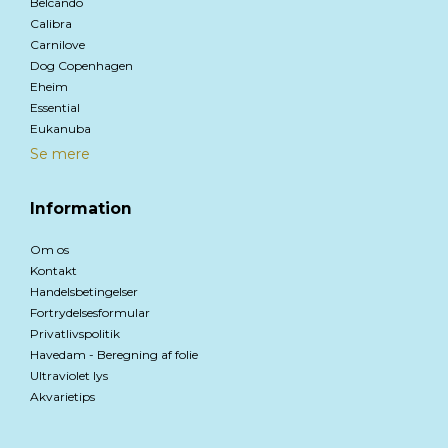
Belcando
Calibra
Carnilove
Dog Copenhagen
Eheim
Essential
Eukanuba
Se mere
Information
Om os
Kontakt
Handelsbetingelser
Fortrydelsesformular
Privatlivspolitik
Havedam - Beregning af folie
Ultraviolet lys
Akvarietips