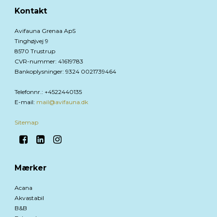
Kontakt
Avifauna Grenaa ApS
Tinghøjvej 9
8570 Trustrup
CVR-nummer
:
41619783
Bankoplysninger
:
9324 0021739464
Telefonnr.
:
+4522440135
E-mail
:
mail@avifauna.dk
Sitemap
Mærker
Acana
Akvastabil
B&B