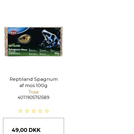
Reptiland Spagnum
af mos 100g
Trixie
4011905761589
49,00 DKK