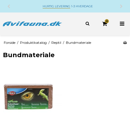
E
DANSK WEBSHOP
BELIGGENDE PÅ DJURSLA
0
Forside
/
Produktkatalog
/
Reptil
/
Bundmateriale
Bundmateriale