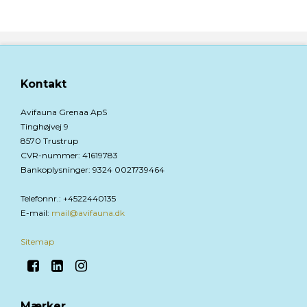
Kontakt
Avifauna Grenaa ApS
Tinghøjvej 9
8570 Trustrup
CVR-nummer
:
41619783
Bankoplysninger
:
9324 0021739464
Telefonnr.
:
+4522440135
E-mail
:
mail@avifauna.dk
Sitemap
Mærker