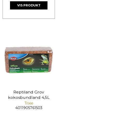
VIS PRODUKT
Reptiland Grov
kokosbundland 4,5L
Trixie
4011905761503