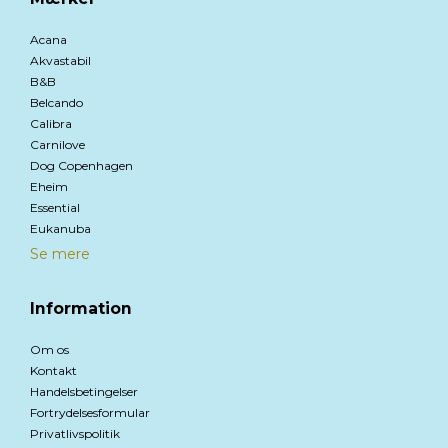
Acana
Akvastabil
B&B
Belcando
Calibra
Carnilove
Dog Copenhagen
Eheim
Essential
Eukanuba
Se mere
Information
Om os
Kontakt
Handelsbetingelser
Fortrydelsesformular
Privatlivspolitik