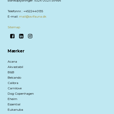
Bankoplysninger
:
9324 0021739464
Telefonnr.
:
+4522440135
E-mail
:
mail@avifauna.dk
Sitemap
Mærker
Acana
Akvastabil
B&B
Belcando
Calibra
Carnilove
Dog Copenhagen
Eheim
Essential
Eukanuba