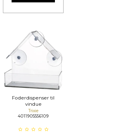
Foderdispenser til
vindue
Trixie
4011905556109