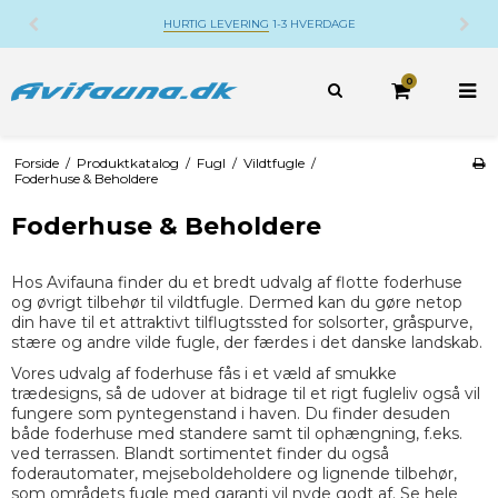
HURTIG LEVERING
1-3 HVERDAGE
0
Forside
/
Produktkatalog
/
Fugl
/
Vildtfugle
/
Foderhuse & Beholdere
Foderhuse & Beholdere
Hos Avifauna finder du et bredt udvalg af flotte foderhuse
og øvrigt tilbehør til vildtfugle. Dermed kan du gøre netop
din have til et attraktivt tilflugtssted for solsorter, gråspurve,
stære og andre vilde fugle, der færdes i det danske landskab.
Vores udvalg af foderhuse fås i et væld af smukke
trædesigns, så de udover at bidrage til et rigt fugleliv også vil
fungere som pyntegenstand i haven. Du finder desuden
både foderhuse med standere samt til ophængning, f.eks.
ved terrassen. Blandt sortimentet finder du også
foderautomater, mejseboldeholdere og lignende tilbehør,
som områdets fugle med garanti vil nyde godt af. Se hele