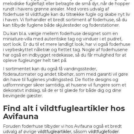
melodiske fuglefløjt eller betragte de små dyr, når de hopper
rundt i havens grønne arealer. Med vores udvalg af
foderhuse til vildtfugle kan du tiltrække fugle og skabe nyt liv
i haven. Vi forhandler et bredt sortiment af foderhuse, så du
kan tilbyde fuglene både skjulesteder og foderstationer.
Du kan bl.a. vælge mellem foderhuse designet som en
miniature-villa med autentiske tag og vinduer i et pudret,
sort look. Er du til et mere landligt look, har vi også foderhuse
i vejrbeskyttet nåletræ og flettet tag. Nogle af foderhusene
har også en indbygget redekasse, så du får mulighed for at
opleve fugleunger helt tæt på.
I sortimentet kan du også få vandingssteder,
foderautomater og andet tilbehør, som med garanti vil gøre
din have til fuglenes yndlingssted. De flotte designs og
udformninger sikrer samtidig, at husene vil fungere som et
dekorativt indslag, så de er til glæde for både dig og dine
bevingede gæster.
Find alt i vildtfugleartikler hos
Avifauna
Foruden foderhuse tilbyder vi hos Avifauna også et bredt
udvalg af øvrige
vildtfugleartikler
, såsom
vildtfuglefoder
.