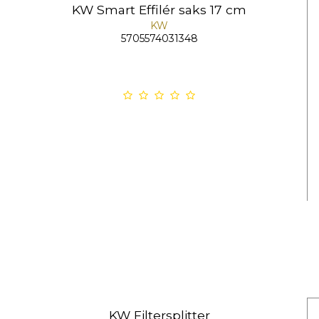
KW Smart Effilér saks 17 cm
KW
5705574031348
KW Filtersplitter