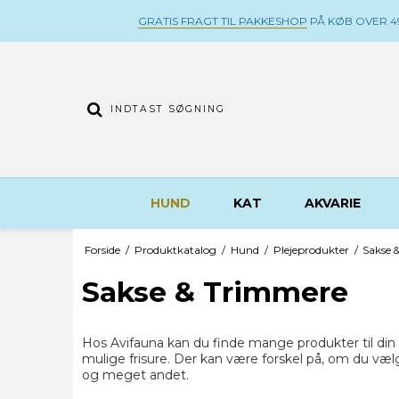
GRATIS FRAGT TIL PAKKESHOP
PÅ KØB OVER 49
HUND
KAT
AKVARIE
Forside
/
Produktkatalog
/
Hund
/
Plejeprodukter
/
Sakse 
Sakse & Trimmere
Hos Avifauna kan du finde mange produkter til din
mulige frisure. Der kan være forskel på, om du væl
og meget andet.