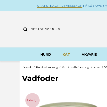
GRATIS FRAGT TIL PAKKESHOP
PÅ KØB OVER 49
HUND
KAT
AKVARIE
Forside
/
Produktkatalog
/
Kat
/
Kattefoder og tilbehør
/
V
Vådfoder
Udsolgt