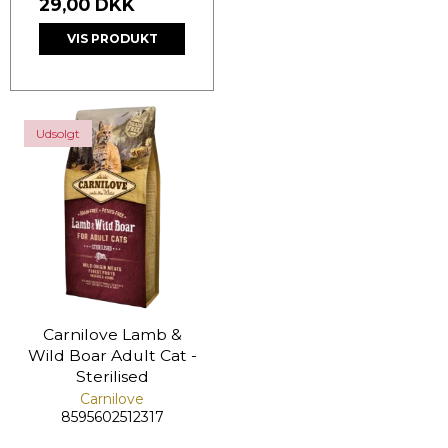
29,00 DKK
VIS PRODUKT
Udsolgt
Carnilove Lamb &
Wild Boar Adult Cat -
Sterilised
Carnilove
8595602512317