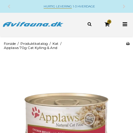
HURTIG LEVERING
1-3 HVERDAGE
0
Forside
/
Produktkatalog
/
Kat
/
Applaws 70g Cat Kylling & And