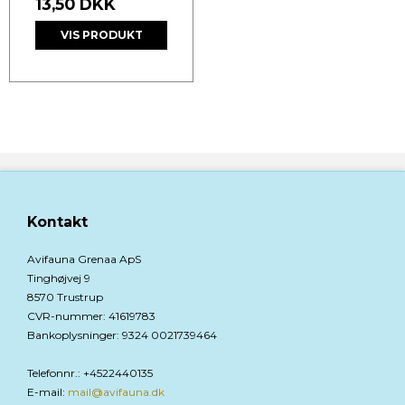
13,50 DKK
VIS PRODUKT
Kontakt
Avifauna Grenaa ApS
Tinghøjvej 9
8570 Trustrup
CVR-nummer
:
41619783
Bankoplysninger
:
9324 0021739464
Telefonnr.
:
+4522440135
E-mail
:
mail@avifauna.dk