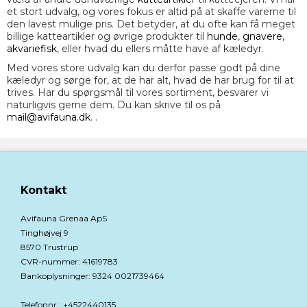
et stort udvalg, og vores fokus er altid på at skaffe varerne til
den lavest mulige pris. Det betyder, at du ofte kan få meget
billige katteartikler og øvrige produkter til
hunde
,
gnavere
,
akvariefisk
, eller hvad du ellers måtte have af kæledyr.
Med vores store udvalg kan du derfor passe godt på dine
kæledyr og sørge for, at de har alt, hvad de har brug for til at
trives. Har du spørgsmål til vores sortiment, besvarer vi
naturligvis gerne dem. Du kan skrive til os på
mail@avifauna.dk
. .
Kontakt
Avifauna Grenaa ApS
Tinghøjvej 9
8570 Trustrup
CVR-nummer
:
41619783
Bankoplysninger
:
9324 0021739464
Telefonnr.
:
+4522440135