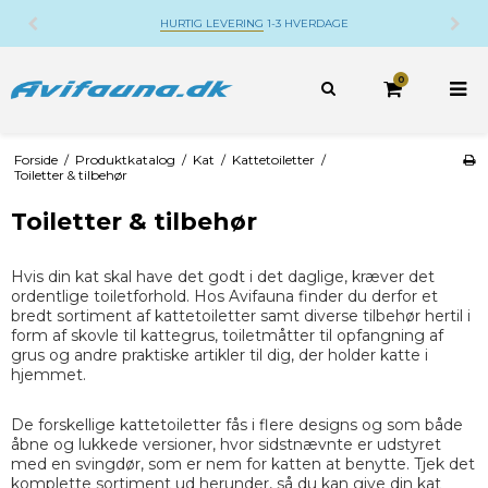
HURTIG LEVERING
1-3 HVERDAGE
0
Forside
/
Produktkatalog
/
Kat
/
Kattetoiletter
/
Toiletter & tilbehør
Toiletter & tilbehør
Hvis din kat skal have det godt i det daglige, kræver det
ordentlige toiletforhold. Hos Avifauna finder du derfor et
bredt sortiment af kattetoiletter samt diverse tilbehør hertil i
form af skovle til kattegrus, toiletmåtter til opfangning af
grus og andre praktiske artikler til dig, der holder katte i
hjemmet.
De forskellige kattetoiletter fås i flere designs og som både
åbne og lukkede versioner, hvor sidstnævnte er udstyret
med en svingdør, som er nem for katten at benytte. Tjek det
komplette sortiment ud herunder, så du kan give din kat