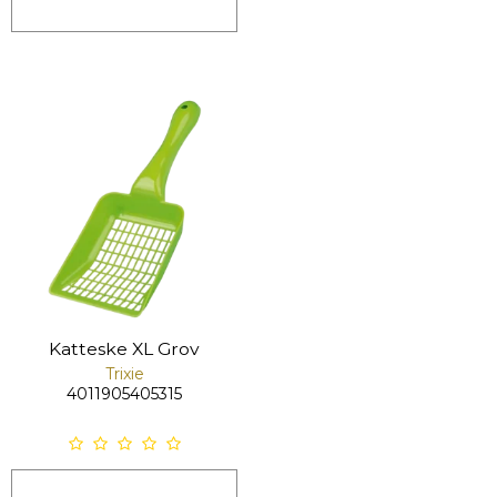
Katteske XL Grov
Trixie
4011905405315