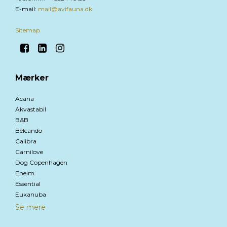
E-mail
:
mail@avifauna.dk
Sitemap
Mærker
Acana
Akvastabil
B&B
Belcando
Calibra
Carnilove
Dog Copenhagen
Eheim
Essential
Eukanuba
Se mere