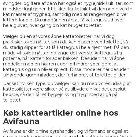
svingdør, og flere af dem har også et hygiejnisk kulfilter, som
mindsker lugtgener. Et lukket kattetoilet vil dermed give din
kat masser af tryghed, samtidig med at rengøringen bliver
lettere for dig. Du undgår nemlig at få kattegrus ud over
hele gulvet, hver gang din kat bruger toilettet.
Vælger du en af vores åbne kattetoiletter, har vi dog
praktiske toiletmåtter, som du kan placere ved toilettet, så
du stadig slipper for at få kattegrus i hele hjemmet. På den
måde vil toiletmåtten opfange det værste kattegrus fra
poterne, når katten forlader bakken. Desuden har vi åbne
modeller med en høj rem, der forhindrer yderligere, at
kattegrus og urin bliver spredt. Disse modeller har desuden
tilhørende gummifødder, der forhindrer, at toilettet glider.
Uanset hvilken type, du vælger, kan du med vores udvalg af
kattetoiletter være sikker på at tilbyde din kat det absolut
bedste, så den får et hygiejnisk og trygt sted at gå på
toilettet.
Køb katteartikler online hos
Avifauna
Avifauna er din online dyrehandler, og vi forhandler også et
væld af andre uundværlige
katteartikler
til katteejeren. Vi har