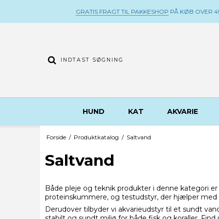
GRATIS FRAGT TIL PAKKESHOP
PÅ KØB OVER 49
HUND
KAT
AKVARIE
Forside
/
Produktkatalog
/
Saltvand
Saltvand
Både pleje og teknik produkter i denne kategori er 
proteinskummere, og testudstyr, der hjælper med 
Derudover tilbyder vi akvarieudstyr til et sundt vand
stabilt og sundt miljø for både fisk og koraller. Find