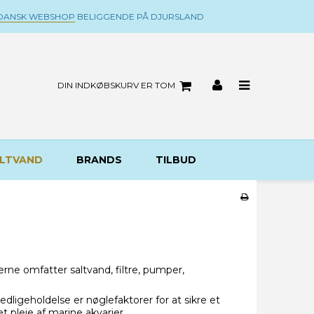
DANSK WEBSHOP
BELIGGENDE PÅ DJURSLAND
DIN INDKØBSKURV ER TOM
LTVAND
BRANDS
TILBUD
rne omfatter saltvand, filtre, pumper,
vedligeholdelse er nøglefaktorer for at sikre et
et pleje af marine akvarier.