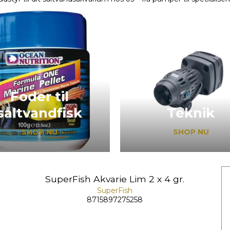
Foder til
saltvandfisk
Teknik
SHOP NU
SHOP NU
SuperFish Akvarie Lim 2 x 4 gr.
SuperFish
8715897275258