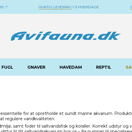
9,-*
HURTIG LEVERING
1-3 HVERDAGE
FUGL
GNAVER
HAVEDAM
REPTIL
SA
essentielle for at opretholde et sundt marine akvarium. Produkte
at regulere vandkvaliteten.
miljø, samt foder til saltvandsfisk og koraller. Korrekt udstyr og 
 udstyr til dit saltvandsakvarium hos os – fra pumper til specialiser