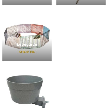
Løbegårde
SHOP NU