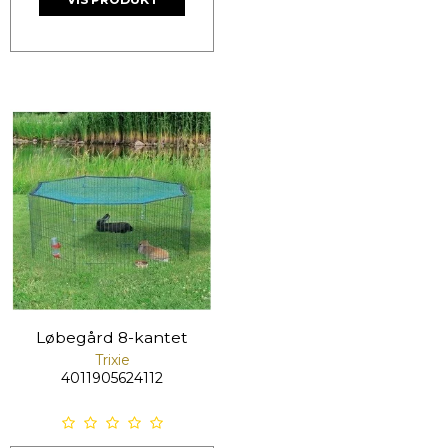
Løbegård 8-kantet
Trixie
4011905624112