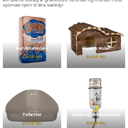
komplette udvalg af gnaverbure herunder og find det mest
optimale hjem til dine kæledyr.
Bundmateriale
Huse & Huler
SHOP NU
SHOP NU
Toiletter
Skåle og drikkeflasker
SHOP NU
SHOP NU