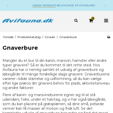
DANSK WEBSHOP
BELIGGENDE PÅ DJURSLAND
0
Forside
/
Produktkatalog
/
Gnaver
/
Gnaverbure
Gnaverbure
Mangler du et bur til din kanin, marsvin, hamster eller andre
typer gnavere? Så er du kommet til det rette sted. Hos
Avifauna har vi nemlig samlet et udvalg af gnaverbure og
løbegårde til mange forskellige slags gnavere. Gnaverburene
varierer i både størrelse og udformning, så du kan vælge
efter lige præcis din gnavers behov for plads, aktivitetsniveau
og andre faktorer.
Flere af kanin- og marsvineburene egner sig til at stå
udendørs, f.eks. under et halvtag, og vi har også løbegårde,
som du kan placere på græsplænen, så dine små, pelsede
venner kan få masser af motion og frisk luft. Se det