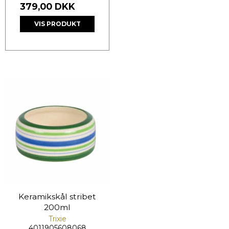
379,00 DKK
VIS PRODUKT
Keramikskål stribet
200ml
Trixie
4011905608068