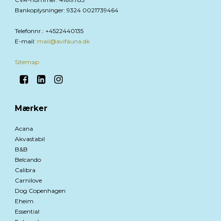
Bankoplysninger
:
9324 0021739464
Telefonnr.
:
+4522440135
E-mail
:
mail@avifauna.dk
Sitemap
Mærker
Acana
Akvastabil
B&B
Belcando
Calibra
Carnilove
Dog Copenhagen
Eheim
Essential