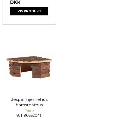
DKK
VIS PRODUKT
Jesper hjørnehus
hamster/mus
Trixie
4011905620411