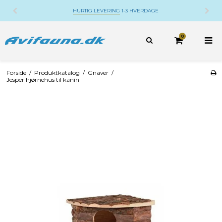
HURTIG LEVERING
1-3 HVERDAGE
0
Forside
/
Produktkatalog
/
Gnaver
/
Jesper hjørnehus til kanin