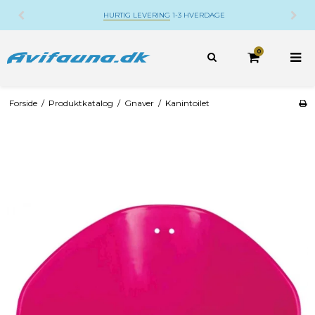
HURTIG LEVERING
1-3 HVERDAGE
0
Forside
/
Produktkatalog
/
Gnaver
/
Kanintoilet