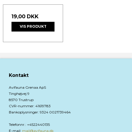
19,00 DKK
VIS PRODUKT
Kontakt
Avifauna Grenaa ApS
Tinghøjvej 9
8570 Trustrup
CVR-nummer
:
41619783
Bankoplysninger
:
9324 0021739464
Telefonnr.
:
+4522440135
E-mail
:
mail@avifauna.dk