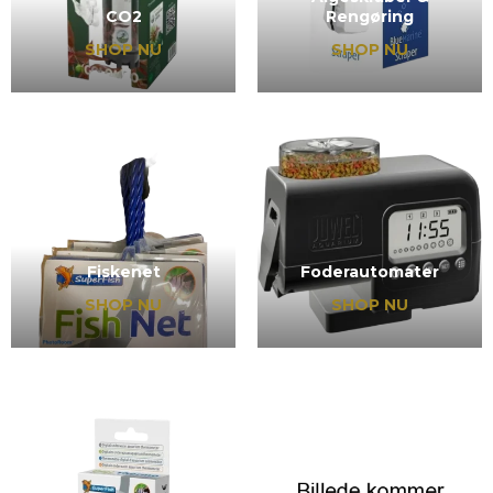
CO2
Rengøring
SHOP NU
SHOP NU
Fiskenet
Foderautomater
SHOP NU
SHOP NU