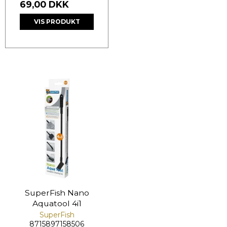
69,00 DKK
VIS PRODUKT
SuperFish Nano
Aquatool 4i1
SuperFish
8715897158506