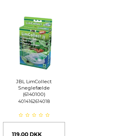
JBL LimCollect
Sneglefælde
(6140100)
4014162614018
119,00 DKK