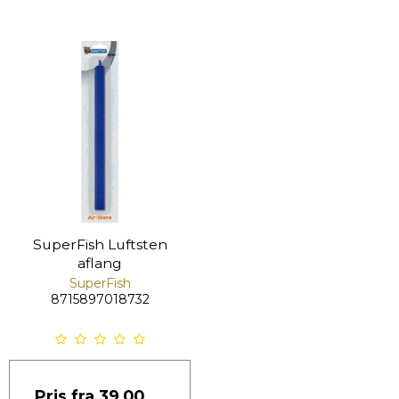
SuperFish Luftsten
aflang
SuperFish
8715897018732
Pris fra
39,00