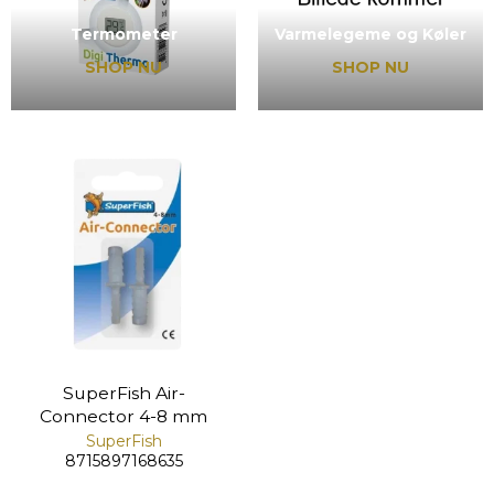
Termometer
Varmelegeme og Køler
SHOP NU
SHOP NU
SuperFish Air-
Connector 4-8 mm
SuperFish
8715897168635