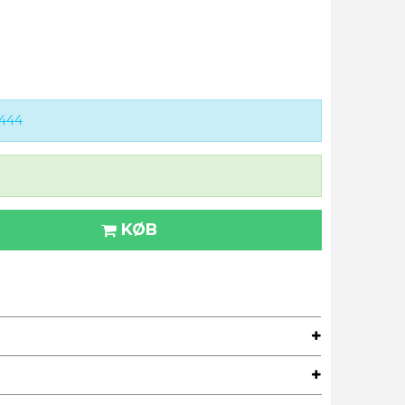
444
KØB