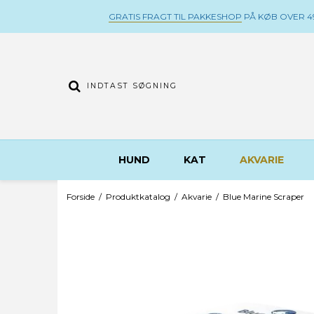
GRATIS FRAGT TIL PAKKESHOP
PÅ KØB OVER 49
HUND
KAT
AKVARIE
Forside
/
Produktkatalog
/
Akvarie
/
Blue Marine Scraper