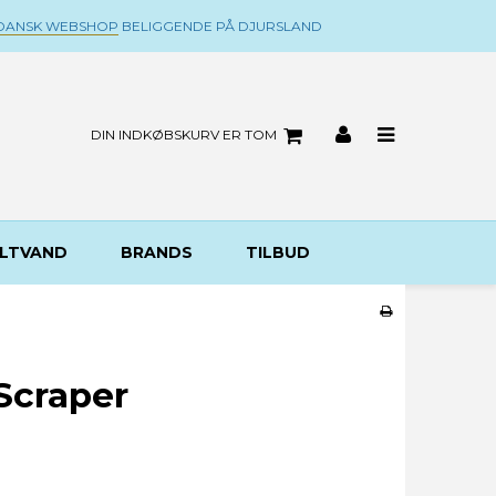
DANSK WEBSHOP
BELIGGENDE PÅ DJURSLAND
DIN INDKØBSKURV ER TOM
LTVAND
BRANDS
TILBUD
Scraper