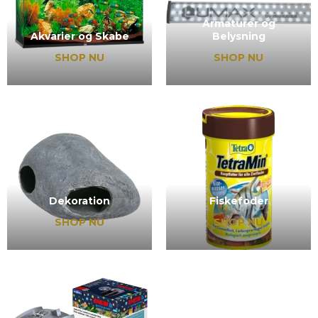
Armaturer og
Akvarier og Skabe
Belysning
SHOP NU
SHOP NU
Dekoration
Fiskefoder
SHOP NU
SHOP NU