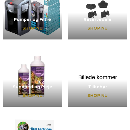
Pumper og Filtre
Reservedele
SHOP NU
SHOP NU
Sundhed og Pleje
Tilbehør
SHOP NU
SHOP NU