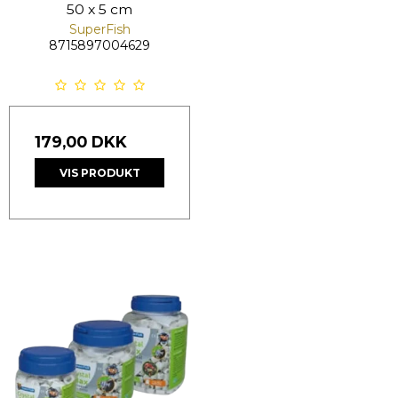
50 x 5 cm
SuperFish
8715897004629
179,00 DKK
VIS PRODUKT