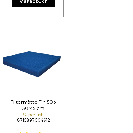
VIS PRODUKT
Filtermåtte Fin 50 x
50 x 5 cm
SuperFish
8715897004612