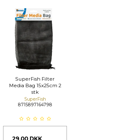
SuperFish Filter
Media Bag 15x25cm 2
stk
SuperFish
8715897164798
29,00 DKK