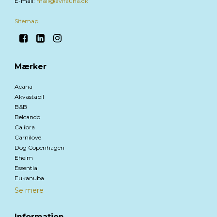
E-mail
:
mail@avifauna.dk
Sitemap
Mærker
Acana
Akvastabil
B&B
Belcando
Calibra
Carnilove
Dog Copenhagen
Eheim
Essential
Eukanuba
Se mere
Information