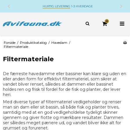
ERDAGE
DANSK WEBSHOP
BELIGGENDE PÅ DJ
0
Forside
/
Produktkatalog
/
Havedam
/
Filtermateriale
Filtermateriale
De færreste havedamme eller bassiner kan klare sig uden en
eller anden form for effektivt filtermateriel, som sikrer at
vandet bliver renset, således at dammen eller bassinet
holdes ren og frisk til fordel for de fisk og planter, der lever
heri.
Med diverse typer af filtermateriel vedligeholder og renser
man sin dam eller sit bassin, så både fisk og planter trives,
samtidig med at en god vedligeholdelse tydeligt skinner
igennem og giver flotte og mærkbare resultater. Dammen
ser således meget pænere ud, og vandet bliver ikke alt for
grumset og forurenet.