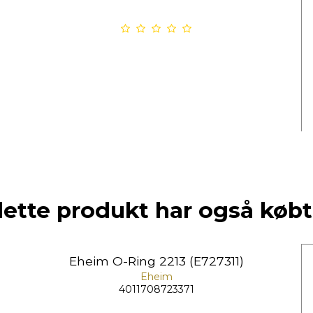
dette produkt har også købt
Eheim O-Ring 2213 (E727311)
Eheim
4011708723371