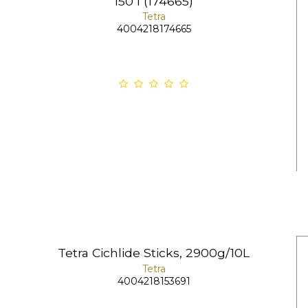
150 l (174665)
Tetra
4004218174665
Tetra Cichlide Sticks, 2900g/10L
Tetra
4004218153691