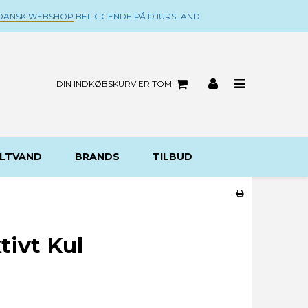
DANSK WEBSHOP
BELIGGENDE PÅ DJURSLAND
DIN INDKØBSKURV ER TOM
LTVAND
BRANDS
TILBUD
tivt Kul