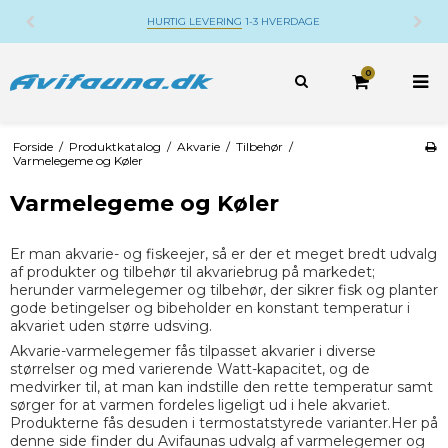
HURTIG LEVERING
1-3 HVERDAGE
0
Forside
/
Produktkatalog
/
Akvarie
/
Tilbehør
/
Varmelegeme og Køler
Varmelegeme og Køler
Er man akvarie- og fiskeejer, så er der et meget bredt udvalg
af produkter og tilbehør til akvariebrug på markedet;
herunder varmelegemer og tilbehør, der sikrer fisk og planter
gode betingelser og bibeholder en konstant temperatur i
akvariet uden større udsving.
Akvarie-varmelegemer fås tilpasset akvarier i diverse
størrelser og med varierende Watt-kapacitet, og de
medvirker til, at man kan indstille den rette temperatur samt
sørger for at varmen fordeles ligeligt ud i hele akvariet.
Produkterne fås desuden i termostatstyrede varianter.Her på
denne side finder du Avifaunas udvalg af varmelegemer og