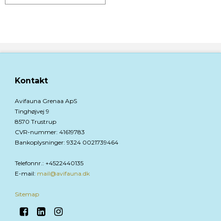
Kontakt
Avifauna Grenaa ApS
Tinghøjvej 9
8570 Trustrup
CVR-nummer
:
41619783
Bankoplysninger
:
9324 0021739464
Telefonnr.
:
+4522440135
E-mail
:
mail@avifauna.dk
Sitemap