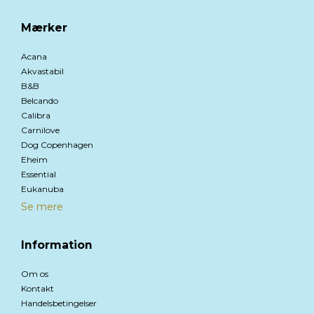
Mærker
Acana
Akvastabil
B&B
Belcando
Calibra
Carnilove
Dog Copenhagen
Eheim
Essential
Eukanuba
Se mere
Information
Om os
Kontakt
Handelsbetingelser