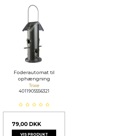
Foderautomat til
ophængning
Trixie
4011905556321
79,00 DKK
VIS PRODUKT