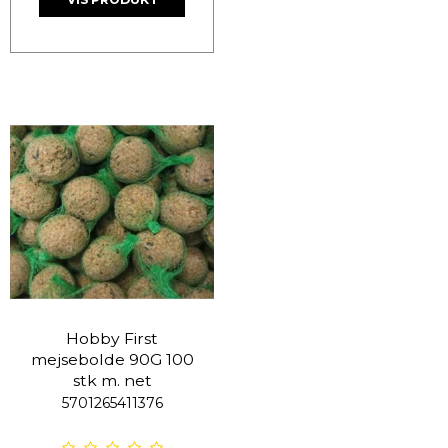
Hobby First
mejsebolde 90G 100
stk m. net
5701265411376