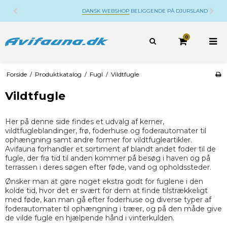
DANSK WEBSHOP
BELIGGENDE PÅ DJURSLAND
0
Forside
/
Produktkatalog
/
Fugl
/
Vildtfugle
Vildtfugle
Her på denne side findes et udvalg af kerner,
vildtfugleblandinger, frø, foderhuse og foderautomater til
ophængning samt andre former for vildtfugleartikler.
Avifauna forhandler et sortiment af blandt andet foder til de
fugle, der fra tid til anden kommer på besøg i haven og på
terrassen i deres søgen efter føde, vand og opholdssteder.
Ønsker man at gøre noget ekstra godt for fuglene i den
kolde tid, hvor det er svært for dem at finde tilstrækkeligt
med føde, kan man gå efter foderhuse og diverse typer af
foderautomater til ophængning i træer, og på den måde give
de vilde fugle en hjælpende hånd i vinterkulden.