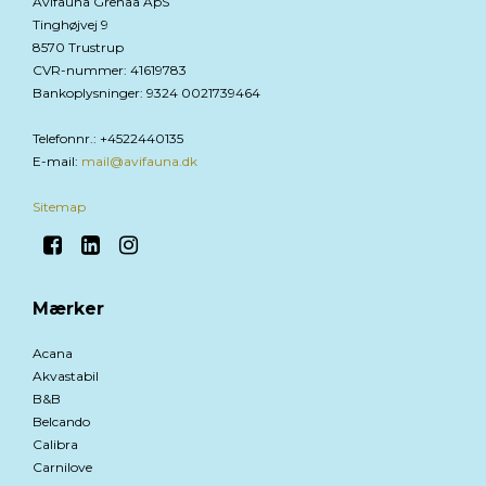
Avifauna Grenaa ApS
Tinghøjvej 9
8570 Trustrup
CVR-nummer
:
41619783
Bankoplysninger
:
9324 0021739464
Telefonnr.
:
+4522440135
E-mail
:
mail@avifauna.dk
Sitemap
Mærker
Acana
Akvastabil
B&B
Belcando
Calibra
Carnilove