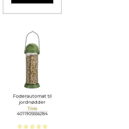
Foderautomat til
jordnødder
Trixie
4011905556284