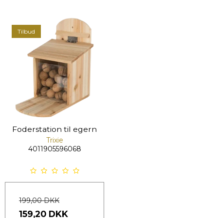
Tilbud
Foderstation til egern
Trixie
4011905596068
199,00 DKK
159,20 DKK