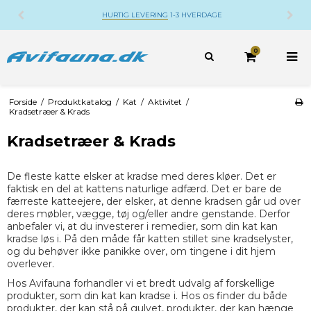
HURTIG LEVERING
1-3 HVERDAGE
0
Forside
/
Produktkatalog
/
Kat
/
Aktivitet
/
Kradsetræer & Krads
Kradsetræer & Krads
De fleste katte elsker at kradse med deres kløer. Det er
faktisk en del at kattens naturlige adfærd. Det er bare de
færreste katteejere, der elsker, at denne kradsen går ud over
deres møbler, vægge, tøj og/eller andre genstande. Derfor
anbefaler vi, at du investerer i remedier, som din kat kan
kradse løs i. På den måde får katten stillet sine kradselyster,
og du behøver ikke panikke over, om tingene i dit hjem
overlever.
Hos Avifauna forhandler vi et bredt udvalg af forskellige
produkter, som din kat kan kradse i. Hos os finder du både
produkter, der kan stå på gulvet, produkter, der kan hænge