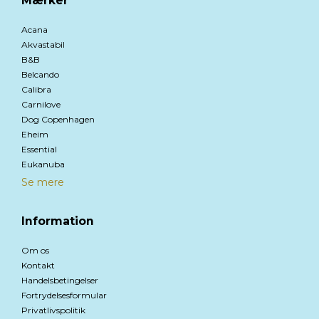
Mærker
Acana
Akvastabil
B&B
Belcando
Calibra
Carnilove
Dog Copenhagen
Eheim
Essential
Eukanuba
Se mere
Information
Om os
Kontakt
Handelsbetingelser
Fortrydelsesformular
Privatlivspolitik