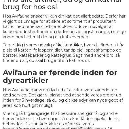
brug for hos os!
Hos Avifauna ønsker vi kun din kat det allerbedste. Derfor har
vi gjort os umage for at sikre et sortiment af produkter til
katte med rene kvalitetsprodukter. Udover udvalget af
kradseprodukter finder du derfor hos os også mange, mange
andre produkter til din og din kats hverdag.
Tag et kig i vores udvalg af
katteartikler
, hvor du finder alt fra
pleje til katten, fx loppemidler, tandpleje, loppeshampoo og
børster, kattebakker og kattegrus. Sagt med andre ord, så
finder du alt, du skal bruge til din kat hos os!
Avifauna er førende inden for
dyreartikler
Hos Avifauna gør vi en dyd ud af at sikre vores kunder en
god service. Det gør vi blandt ved at sende vores ordrer ud
inden for 3 hverdage, så du og dit kæledyr kan nyde godt af
jeres køb hurtigst muligt!
Vi er også tilgængelige til at besvare spørgsmål og andre
henvendelser alle hverdage, så du kan få den hjælp, du har
behov for. Du kan
kontakte
os både via vores