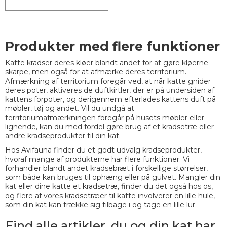
Produkter med flere funktioner
Katte kradser deres kløer blandt andet for at gøre kløerne
skarpe, men også for at afmærke deres territorium.
Afmærkning af territorium foregår ved, at når katte gnider
deres poter, aktiveres de duftkirtler, der er på undersiden af
kattens forpoter, og derigennem efterlades kattens duft på
møbler, tøj og andet. Vil du undgå at
territoriumafmærkningen foregår på husets møbler eller
lignende, kan du med fordel gøre brug af et kradsetræ eller
andre kradseprodukter til din kat.
Hos Avifauna finder du et godt udvalg kradseprodukter,
hvoraf mange af produkterne har flere funktioner. Vi
forhandler blandt andet kradsebræt i forskellige størrelser,
som både kan bruges til ophæng eller på gulvet. Mangler din
kat eller dine katte et kradsetræ, finder du det også hos os,
og flere af vores kradsetræer til katte involverer en lille hule,
som din kat kan trække sig tilbage i og tage en lille lur.
Find alle artikler, du og din kat har