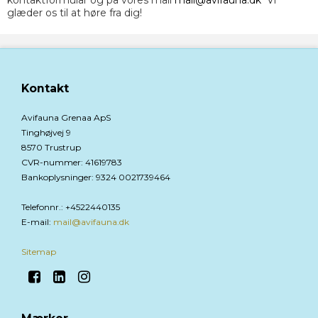
kontaktformular og på vores mail
mail@avifauna.dk
Vi
glæder os til at høre fra dig!
Kontakt
Avifauna Grenaa ApS
Tinghøjvej 9
8570 Trustrup
CVR-nummer
:
41619783
Bankoplysninger
:
9324 0021739464
Telefonnr.
:
+4522440135
E-mail
:
mail@avifauna.dk
Sitemap