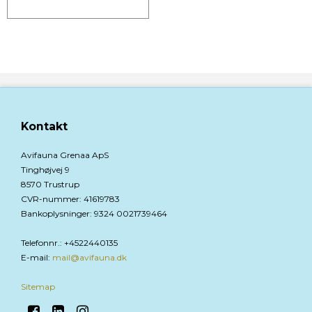
Kontakt
Avifauna Grenaa ApS
Tinghøjvej 9
8570 Trustrup
CVR-nummer
:
41619783
Bankoplysninger
:
9324 0021739464
Telefonnr.
:
+4522440135
E-mail
:
mail@avifauna.dk
Sitemap