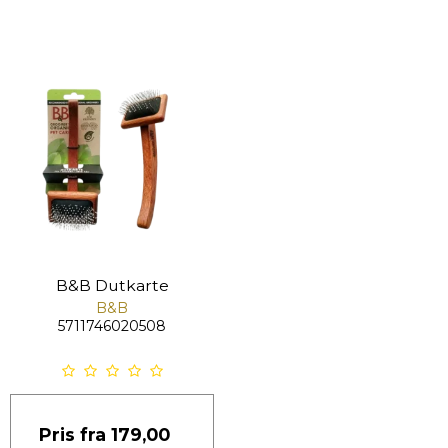
B&B Dutkarte
B&B
5711746020508
Pris fra
179,00