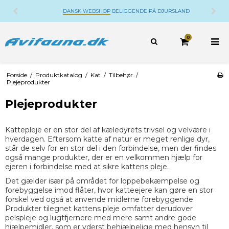
DANSK WEBSHOP
BELIGGENDE PÅ DJURSLAND
0
Forside
/
Produktkatalog
/
Kat
/
Tilbehør
/
Plejeprodukter
Plejeprodukter
Kattepleje er en stor del af kæledyrets trivsel og velvære i
hverdagen. Eftersom katte af natur er meget renlige dyr,
står de selv for en stor del i den forbindelse, men der findes
også mange produkter, der er en velkommen hjælp for
ejeren i forbindelse med at sikre kattens pleje.
Det gælder især på området for loppebekæmpelse og
forebyggelse imod flåter, hvor katteejere kan gøre en stor
forskel ved også at anvende midlerne forebyggende.
Produkter tilegnet kattens pleje omfatter derudover
pelspleje og lugtfjernere med mere samt andre gode
hjælpemidler, som er yderst behjælpelige med hensyn til