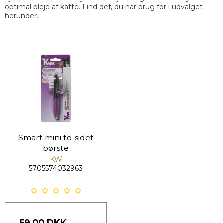
optimal pleje af katte. Find det, du har brug for i udvalget
herunder.
Smart mini to-sidet
børste
KW
5705574032963
59,00 DKK