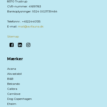
8570 Trustrup
CVR-nummer
:
41619783
Bankoplysninger
:
9324 0021739464
Telefonnr.
:
+4522440135
E-mail
:
mail@avifauna.dk
Sitemap
Mærker
Acana
Akvastabil
B&B
Belcando
Calibra
Carnilove
Dog Copenhagen
Eheim