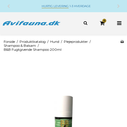
DANSK WEBSHOP
BELIGGENDE PÅ DJURSLAND
0
Forside
/
Produktkatalog
/
Hund
/
Plejeprodukter
/
Shampoo & Balsam
/
B&B Fugtgivende Shampoo 200ml