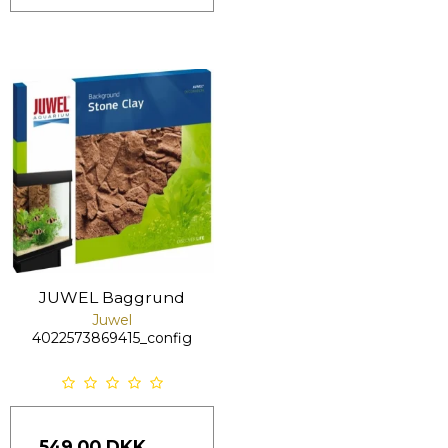
JUWEL Baggrund
Juwel
4022573869415_config
549,00 DKK