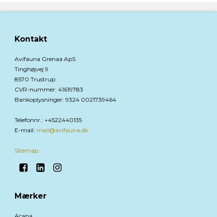
Kontakt
Avifauna Grenaa ApS
Tinghøjvej 9
8570 Trustrup
CVR-nummer
:
41619783
Bankoplysninger
:
9324 0021739464
Telefonnr.
:
+4522440135
E-mail
:
mail@avifauna.dk
Sitemap
Mærker
Acana