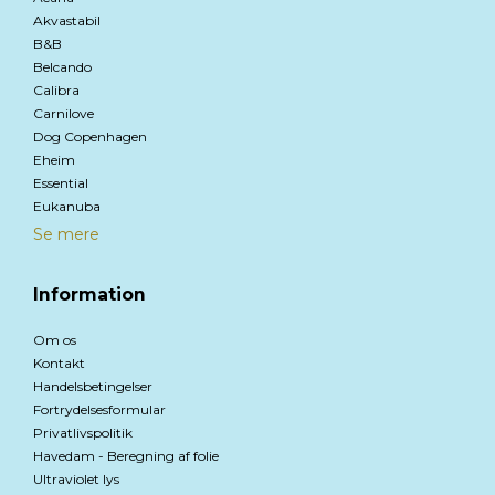
Akvastabil
B&B
Belcando
Calibra
Carnilove
Dog Copenhagen
Eheim
Essential
Eukanuba
Se mere
Information
Om os
Kontakt
Handelsbetingelser
Fortrydelsesformular
Privatlivspolitik
Havedam - Beregning af folie
Ultraviolet lys