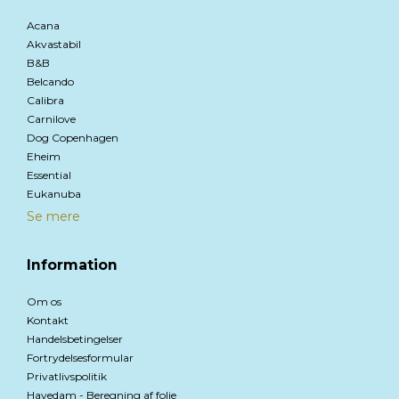
Acana
Akvastabil
B&B
Belcando
Calibra
Carnilove
Dog Copenhagen
Eheim
Essential
Eukanuba
Se mere
Information
Om os
Kontakt
Handelsbetingelser
Fortrydelsesformular
Privatlivspolitik
Havedam - Beregning af folie