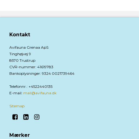
Kontakt
Avifauna Grenaa ApS
Tinghøjvej 9
8570 Trustrup
CVR-nummer
:
41619783
Bankoplysninger
:
9324 0021739464
Telefonnr.
:
+4522440135
E-mail
:
mail@avifauna.dk
Sitemap
Mærker