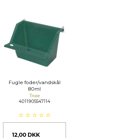
Fugle foder/vandskål
80ml
Trixie
4011905547114
12,00 DKK