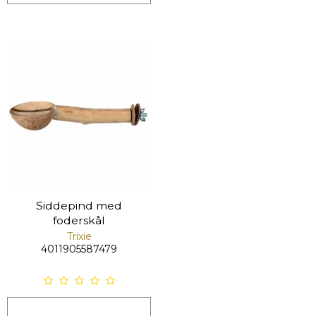
Siddepind med
foderskål
Trixie
4011905587479