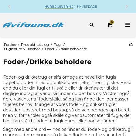
DANSK WEBSHOP
BELIGGENDE PÅ DJURSLAND
0
Forside
/
Produktkatalog
/
Fugl
/
Fuglebure & Tilbehør
/
Foder-/Drikke beholdere
Foder-/Drikke beholdere
Foder- og drikketrug er alfa omega at have i din fugls
fuglebur. Uden mad og drikke duer helten nemlig ikke. Hvad
end du eller din fugl er til skåle eller drikkeflasker til det
daglige indtag af vand, så finder du det hos os. Vi fører også
flere varianter af foderskåle, så du kan finde den, der passer
til jeres behov. Mange af vores foder- og drikketrug er
desuden udstyret med beslag, så de kan hænges op i buret,
men vi forhandler også skåle og vandautomater til fugle, der
blot kan stå i bunden af fugleburet eller hønsegården.
Sagt med andre ord — hos os finder du foder- og drikketrug i
mange udformninger, så du kan finde de rette varianter til