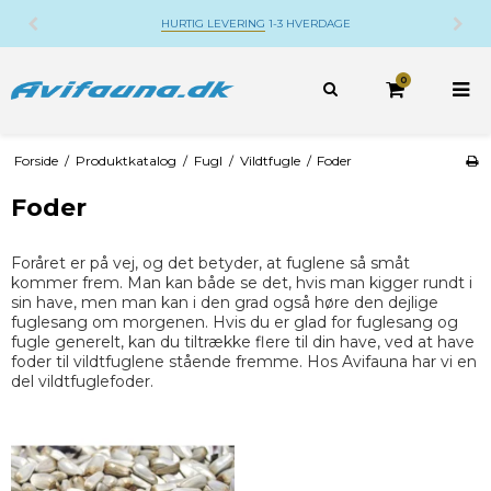
DANSK WEBSHOP
BELIGGENDE PÅ DJURSLAND
0
Forside
/
Produktkatalog
/
Fugl
/
Vildtfugle
/
Foder
Foder
Foråret er på vej, og det betyder, at fuglene så småt
kommer frem. Man kan både se det, hvis man kigger rundt i
sin have, men man kan i den grad også høre den dejlige
fuglesang om morgenen. Hvis du er glad for fuglesang og
fugle generelt, kan du tiltrække flere til din have, ved at have
foder til vildtfuglene stående fremme. Hos Avifauna har vi en
del vildtfuglefoder.