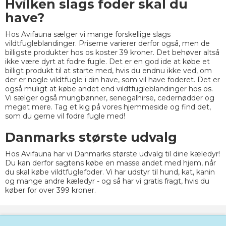
Hvilken slags foder skal du
have?
Hos Avifauna sælger vi mange forskellige slags
vildtfugleblandinger. Priserne varierer derfor også, men de
billigste produkter hos os koster 39 kroner. Det behøver altså
ikke være dyrt at fodre fugle. Det er en god ide at købe et
billigt produkt til at starte med, hvis du endnu ikke ved, om
der er nogle vildtfugle i din have, som vil have foderet. Det er
også muligt at købe andet end vildtfugleblandinger hos os.
Vi sælger også mungbønner, senegalhirse, cedernødder og
meget mere. Tag et kig på vores hjemmeside og find det,
som du gerne vil fodre fugle med!
Danmarks største udvalg
Hos Avifauna har vi Danmarks største udvalg til dine kæledyr!
Du kan derfor sagtens købe en masse andet med hjem, når
du skal købe vildtfuglefoder. Vi har udstyr til hund, kat, kanin
og mange andre kæledyr - og så har vi gratis fragt, hvis du
køber for over 399 kroner.