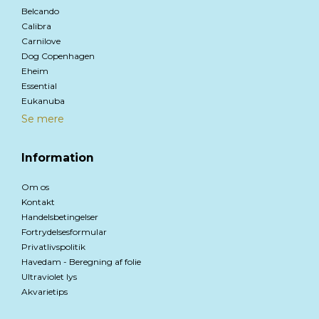
Belcando
Calibra
Carnilove
Dog Copenhagen
Eheim
Essential
Eukanuba
Se mere
Information
Om os
Kontakt
Handelsbetingelser
Fortrydelsesformular
Privatlivspolitik
Havedam - Beregning af folie
Ultraviolet lys
Akvarietips