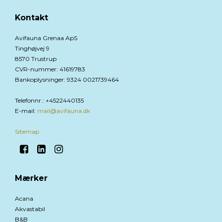
Kontakt
Avifauna Grenaa ApS
Tinghøjvej 9
8570 Trustrup
CVR-nummer
:
41619783
Bankoplysninger
:
9324 0021739464
Telefonnr.
:
+4522440135
E-mail
:
mail@avifauna.dk
Sitemap
Mærker
Acana
Akvastabil
B&B