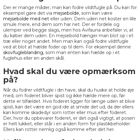
Der er mange måder, man kan fodre vildtfugle på. Du kan for
eksempel gøre det via
mejsebolde
, som kan være
mejsebolde med net
eller uden. Dem uden net koster en lille
smule mere, end dem som har net. Der er fordele og
ulemper ved begge slags, men hos Avifauna anbefaler vi, at
du køber dem uden. En mejsebold hænger man blot op i et
træ eller noget andet. Men man kan også fodre vildtfugle
ved at blot at hælde foder op til dem. For eksempel denne
skovfugleblanding
, som man enten kan hælde op i et
fuglehus eller en anden skål.
Hvad skal du være opmærksom
på?
Når du fodrer vildtfugle i din have, skal du huske at holde øje
med, om foderet bliver spist og ikke hælde mere op, før
dette er tilfældet. Hvis foderet ligger for længe uden at blive
spist, kan det være en god ide at smide det ud, da der ellers
kan komme skadedyr som rotter eller mus efter foderet.
Der, hvor du opbevarer foderet, er det også vigtigt, at posen
er helt lukket, eller står i en anden form for plastikbeholder.
Ellers kan rotter nemlig også komme efter det her.