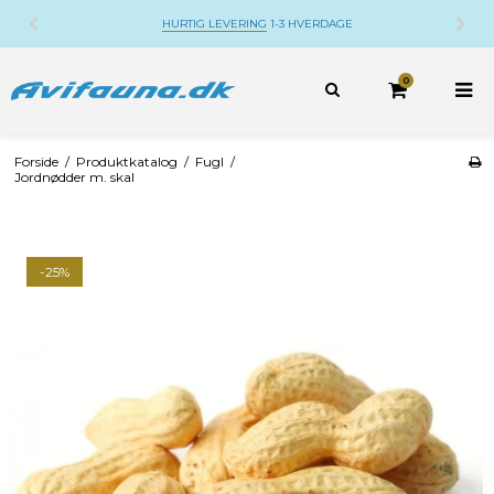
HURTIG LEVERING
1-3 HVERDAGE
0
Forside
/
Produktkatalog
/
Fugl
/
Jordnødder m. skal
-25%