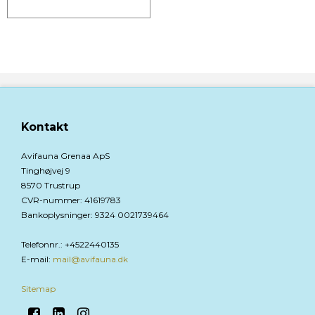
Kontakt
Avifauna Grenaa ApS
Tinghøjvej 9
8570 Trustrup
CVR-nummer
:
41619783
Bankoplysninger
:
9324 0021739464
Telefonnr.
:
+4522440135
E-mail
:
mail@avifauna.dk
Sitemap