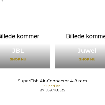
ne.
JBL
Juwel
SHOP NU
SHOP NU
SuperFish Air-Connector 4-8 mm
SuperFish
8715897168635