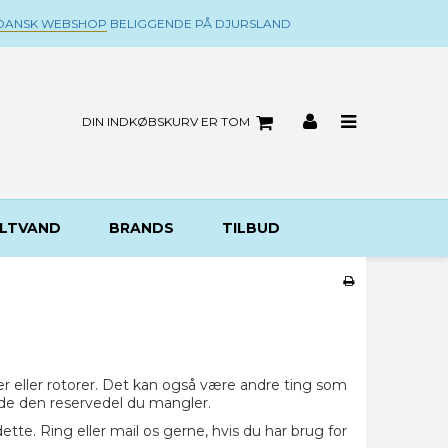
DANSK WEBSHOP
BELIGGENDE PÅ DJURSLAND
DIN INDKØBSKURV ER TOM
LTVAND
BRANDS
TILBUD
r eller rotorer. Det kan også være andre ting som
finde den reservedel du mangler.
tte. Ring eller mail os gerne, hvis du har brug for