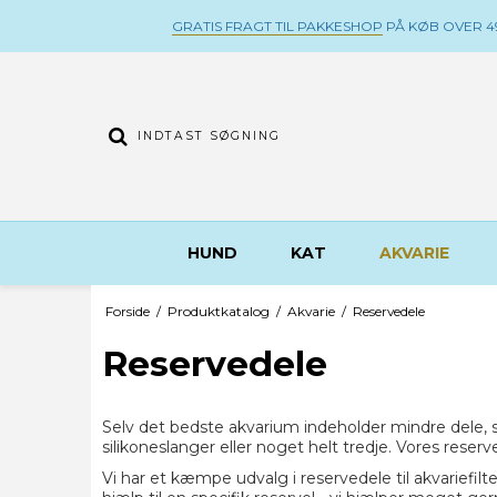
GRATIS FRAGT TIL PAKKESHOP
PÅ KØB OVER 49
HUND
KAT
AKVARIE
Forside
/
Produktkatalog
/
Akvarie
/
Reservedele
Reservedele
Selv det bedste akvarium indeholder mindre dele, s
silikoneslanger eller noget helt tredje. Vores rese
Vi har et kæmpe udvalg i reservedele til akvariefilt