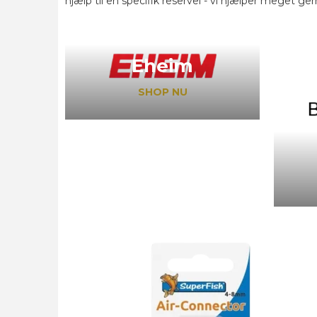
hjælp til en specifik reservel - vi hjælper meget ger
Eheim
SHOP NU