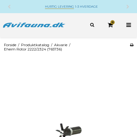
HURTIG LEVERING
1-3 HVERDAGE
0
Forside
/
Produktkatalog
/
Akvarie
/
Eheim Rotor 2222/2324 (765736)