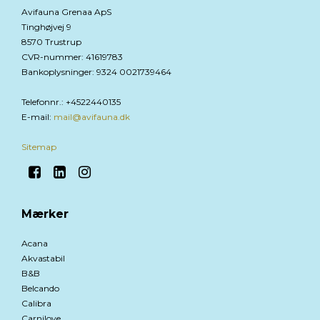
Avifauna Grenaa ApS
Tinghøjvej 9
8570 Trustrup
CVR-nummer
:
41619783
Bankoplysninger
:
9324 0021739464
Telefonnr.
:
+4522440135
E-mail
:
mail@avifauna.dk
Sitemap
Mærker
Acana
Akvastabil
B&B
Belcando
Calibra
Carnilove