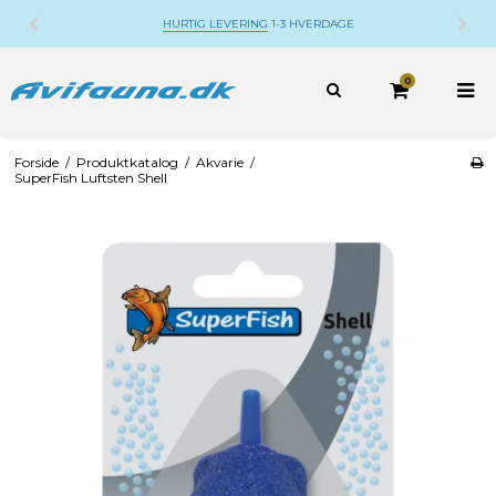
IG LEVERING
1-3 HVERDAGE
DANSK WEBSHO
0
Forside
/
Produktkatalog
/
Akvarie
/
SuperFish Luftsten Shell