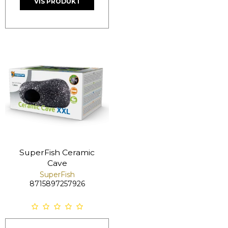
VIS PRODUKT
SuperFish Ceramic
Cave
SuperFish
8715897257926