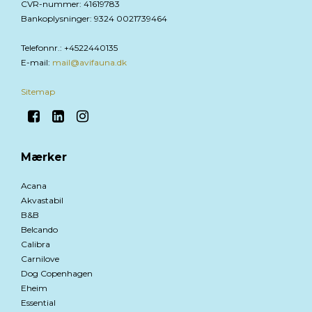
CVR-nummer
:
41619783
Bankoplysninger
:
9324 0021739464
Telefonnr.
:
+4522440135
E-mail
:
mail@avifauna.dk
Sitemap
Mærker
Acana
Akvastabil
B&B
Belcando
Calibra
Carnilove
Dog Copenhagen
Eheim
Essential