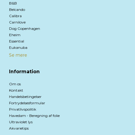
B&B
Belcando
Calibra
Carnilove
Dog Copenhagen
Eheim
Essential
Eukanuba
Se mere
Information
Om os
Kontakt
Handelsbetingelser
Fortrydelsesformular
Privatlivspolitik
Havedam - Beregning af folie
Ultraviolet lys
Akvarietips