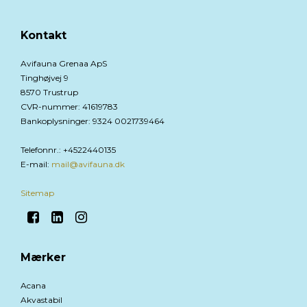
Kontakt
Avifauna Grenaa ApS
Tinghøjvej 9
8570 Trustrup
CVR-nummer
:
41619783
Bankoplysninger
:
9324 0021739464
Telefonnr.
:
+4522440135
E-mail
:
mail@avifauna.dk
Sitemap
Mærker
Acana
Akvastabil