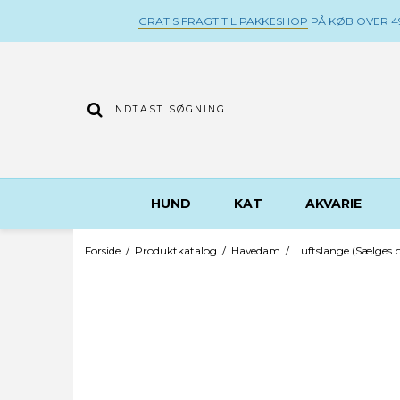
GRATIS FRAGT TIL PAKKESHOP
PÅ KØB OVER 49
HUND
KAT
AKVARIE
Forside
/
Produktkatalog
/
Havedam
/
Luftslange (Sælges 