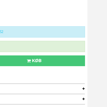
52
KØB