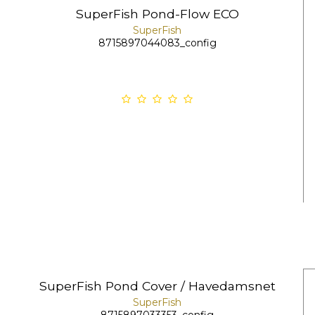
SuperFish Pond-Flow ECO
SuperFish
8715897044083_config
SuperFish Pond Cover / Havedamsnet
SuperFish
8715897033353_config