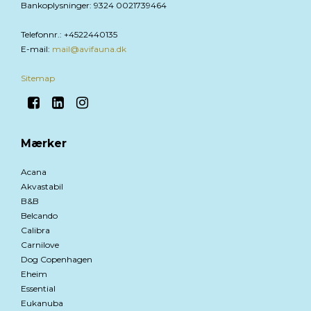
Bankoplysninger
:
9324 0021739464
Telefonnr.
:
+4522440135
E-mail
:
mail@avifauna.dk
Sitemap
Mærker
Acana
Akvastabil
B&B
Belcando
Calibra
Carnilove
Dog Copenhagen
Eheim
Essential
Eukanuba