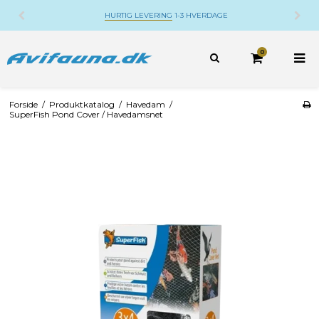
HVERDAGE
DANSK WEBSHOP
BELIGGENDE PÅ 
0
Forside
/
Produktkatalog
/
Havedam
/
SuperFish Pond Cover / Havedamsnet