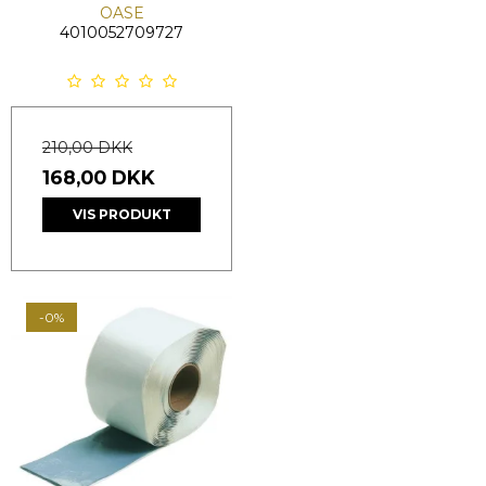
OASE
4010052709727
210,00 DKK
168,00 DKK
VIS PRODUKT
-0%