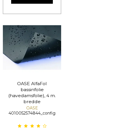
OASE AlfaFol
bassinfolie
(havedamsfolie), 4 m.
bredde
OASE
4010052574844_config