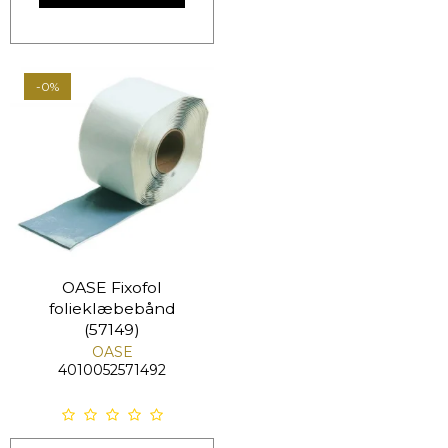
-0%
OASE Fixofol
folieklæbebånd
(57149)
OASE
4010052571492