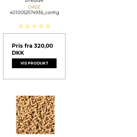
bredde
OASE
4010052574936_config
Pris fra
320,00
DKK
VIS PRODUKT