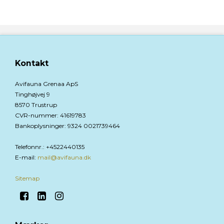
Kontakt
Avifauna Grenaa ApS
Tinghøjvej 9
8570 Trustrup
CVR-nummer
:
41619783
Bankoplysninger
:
9324 0021739464
Telefonnr.
:
+4522440135
E-mail
:
mail@avifauna.dk
Sitemap