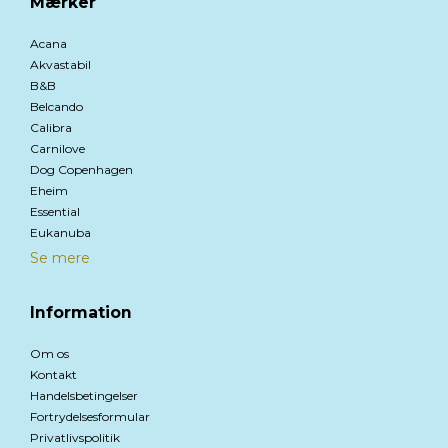
Mærker
Acana
Akvastabil
B&B
Belcando
Calibra
Carnilove
Dog Copenhagen
Eheim
Essential
Eukanuba
Se mere
Information
Om os
Kontakt
Handelsbetingelser
Fortrydelsesformular
Privatlivspolitik