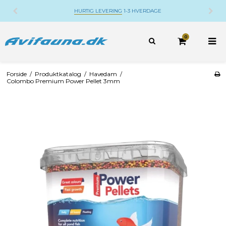
ERDAGE
DANSK WEBSHOP
BELIGGENDE PÅ DJ
0
Forside
/
Produktkatalog
/
Havedam
/
Colombo Premium Power Pellet 3mm