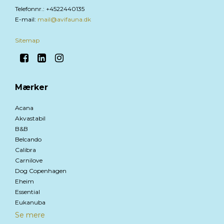
Telefonnr.
:
+4522440135
E-mail
:
mail@avifauna.dk
Sitemap
Mærker
Acana
Akvastabil
B&B
Belcando
Calibra
Carnilove
Dog Copenhagen
Eheim
Essential
Eukanuba
Se mere